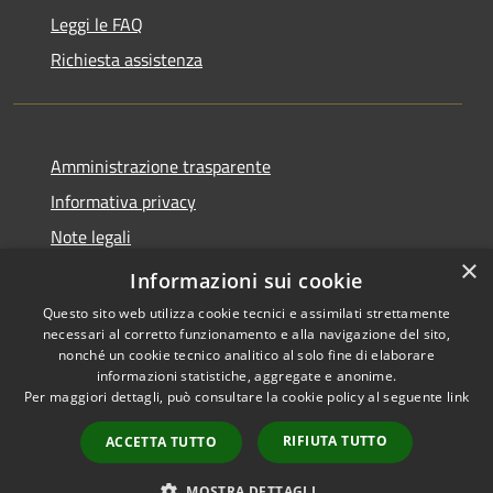
Leggi le FAQ
Richiesta assistenza
Amministrazione trasparente
Informativa privacy
Note legali
×
Dichiarazione di accessibilità
Informazioni sui cookie
Questo sito web utilizza cookie tecnici e assimilati strettamente
necessari al corretto funzionamento e alla navigazione del sito,
nonché un cookie tecnico analitico al solo fine di elaborare
informazioni statistiche, aggregate e anonime.
RSS
Copyright © 2026 • Comune di
Per maggiori dettagli, può consultare la cookie policy al seguente
link
Accessibilità
Abbateggio • Powered by
Privacy
Municipium
Accesso
•
RIFIUTA TUTTO
ACCETTA TUTTO
Cookie
redazione
Mappa del sito
MOSTRA DETTAGLI