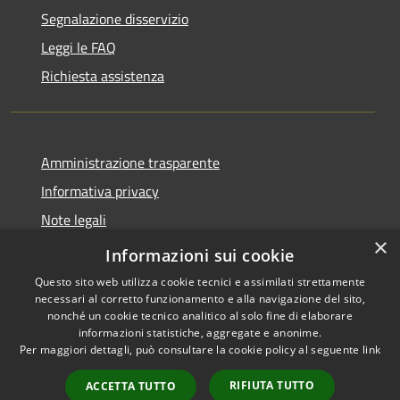
Segnalazione disservizio
Leggi le FAQ
Richiesta assistenza
Amministrazione trasparente
Informativa privacy
Note legali
×
Dichiarazione di accessibilità
Informazioni sui cookie
Questo sito web utilizza cookie tecnici e assimilati strettamente
necessari al corretto funzionamento e alla navigazione del sito,
nonché un cookie tecnico analitico al solo fine di elaborare
informazioni statistiche, aggregate e anonime.
RSS
Copyright © 2026 • Comune di
Per maggiori dettagli, può consultare la cookie policy al seguente
link
Accessibilità
Abbateggio • Powered by
Privacy
Municipium
Accesso
•
RIFIUTA TUTTO
ACCETTA TUTTO